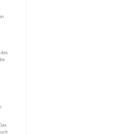
e
,
on
e
 des
die
n
 Das
auch