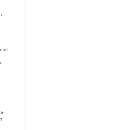
r es
 und
k
det,
rt