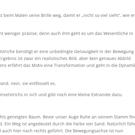
st beim Malen seine Brille weg, damit er „nicht so viel sieht“, wie e
cht weniger präzise, denn auch ihm geht es um das Wesentliche in
elstriche benötigt er eine unbedingte Genauigkeit in der Bewegung
rgebnis ist zwar ein realistisches Bild, aber kein genaues Abbild
ens erfährt das Motiv eine Transformation und geht in die Dynami
nd, nein, sie entfesselt es.
selstrichs in sich und gibt noch eine kleine Extranote dazu.
hts geneigten Baum. Bevor unser Auge Ruhe an seinem Stamm fin
d. Ein Weg ist angedeutet durch die Farbe von Sand. Natürlich füh
d auch hier nach rechts geführt. Die Bewegungsachse ist nun