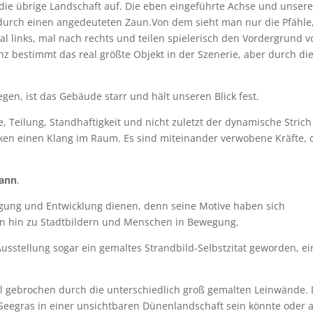
 die übrige Landschaft auf. Die eben eingeführte Achse und unser
 durch einen angedeuteten Zaun.Von dem sieht man nur die Pfähle
l links, mal nach rechts und teilen spielerisch den Vordergrund v
z bestimmt das real größte Objekt in der Szenerie, aber durch di
egen, ist das Gebäude starr und hält unseren Blick fest.
 Teilung, Standhaftigkeit und nicht zuletzt der dynamische Strich
en einen Klang im Raum. Es sind miteinander verwobene Kräfte, 
mann
.
gung und Entwicklung dienen, denn seine Motive haben sich
n hin zu Stadtbildern und Menschen in Bewegung.
 Ausstellung sogar ein gemaltes Strandbild-Selbstzitat geworden, ei
al gebrochen durch die unterschiedlich groß gemalten Leinwände.
r Seegras in einer unsichtbaren Dünenlandschaft sein könnte oder 