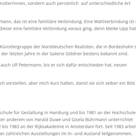
ünstler/innen, sondern auch persönlich auf unterschiedliche Art
mann, das ist eine familiäre Verbindung. Eine Wahlverbindung ist 
ieser eine familiäre Verbindung voraus ging, denn Meike Lipp hat
 Künstlergruppe der Norddeutschen Realisten, die in Bordesholm s
er letzten Jahre in der Galerie Göldner bestens bekannt sind.
 auch Ulf Petermann, bis er sich dafür entschieden hat, neuen
h vorstellen, aber mich kurz halten, damit sie sich selber ein Bild
schule für Gestaltung in Hamburg und bis 1981 an der Hochschule
nter anderem von Harald Duwe und Gisela Bührmann unterrichtet
 bis 1983 an der Rijksakademie in Amsterdam fort. Seit 1983 arbei
m an zahlreichen Ausstellungen im In- und Ausland teilgenommen.