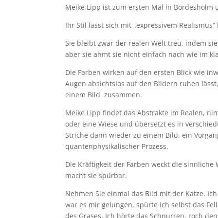
Meike Lipp ist zum ersten Mal in Bordesholm 
Ihr Stil lässt sich mit „expressivem Realismus“
Sie bleibt zwar der realen Welt treu, indem si
aber sie ahmt sie nicht einfach nach wie im k
Die Farben wirken auf den ersten Blick wie in
Augen absichtslos auf den Bildern ruhen lässt
einem Bild zusammen.
Meike Lipp findet das Abstrakte im Realen, n
oder eine Wiese und übersetzt es in verschie
Striche dann wieder zu einem Bild, ein Vorgan
quantenphysikalischer Prozess.
Die Kräftigkeit der Farben weckt die sinnlich
macht sie spürbar.
Nehmen Sie einmal das Bild mit der Katze. I
war es mir gelungen, spürte ich selbst das F
des Grases. Ich hörte das Schnurren, roch de