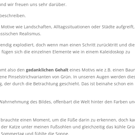
und wir freuen uns sehr darüber.
 beschreiben.
e Motive wie Landschaften, Alltagssituationen oder Städte aufgreift,
lassischen Realismus.
wendig explodiert, doch wenn man einen Schritt zurücktritt und die
, fügen sich die einzelnen Elemente wie in einem Kaleidoskop zu
immt also den
gedanklichen Gehalt
eines Motivs wie z.B. einen Ba
dene Pinselstrichvarianten von Grün. In unseren Augen werden die
g, der durch die Betrachtung geschieht. Das ist beinahe schon ein
e Wahrnehmung des Bildes, offenbart die Welt hinter den Farben u
ch brauchte einen Moment, um die Füße darin zu erkennen, doch k
ell der Katze unter meinen Fußsohlen und
gleichzeitig
das kühle Grü
n Sommertag und fühlte die Sonne.