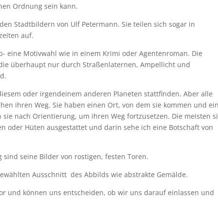
ichen Ordnung sein kann.
en Stadtbildern von Ulf Petermann. Sie teilen sich sogar in
zeiten auf.
ab- eine Motivwahl wie in einem Krimi oder Agentenroman. Die
 die überhaupt nur durch Straßenlaternen, Ampellicht und
nd.
 diesem oder irgendeinem anderen Planeten stattfinden. Aber alle
gehen ihren Weg. Sie haben einen Ort, von dem sie kommen und ei
 sie nach Orientierung, um ihren Weg fortzusetzen. Die meisten s
n oder Hüten ausgestattet und darin sehe ich eine Botschaft von
ind seine Bilder von rostigen, festen Toren.
ewählten Ausschnitt des Abbilds wie abstrakte Gemälde.
or und können uns entscheiden, ob wir uns darauf einlassen und